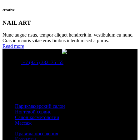
creative
NAIL ART
Nunc augue risus, tempor aliquet hendrerit in, vestibulum eu nunc.
Cras id mauris vitae eros finibus interdum sed a purus.
Read more
+7 (925) 382‒75‒55
Каждый день мы работаем, чтобы быть для вас лучше, лучше
во всем: качество, сервис, профессионализм, атмосфера. Мы
хотим стать для наших гостей местом, в которое приятно
возвращаться, где царит мир красоты, здоровья и отличного
настроения!
Парикмахерский салон
Ногтевой сервис
Салон косметологии
Массаж
Правила посещения
Контакты
© Все права защищены - 2026 - Duran Studio - салон красоты в