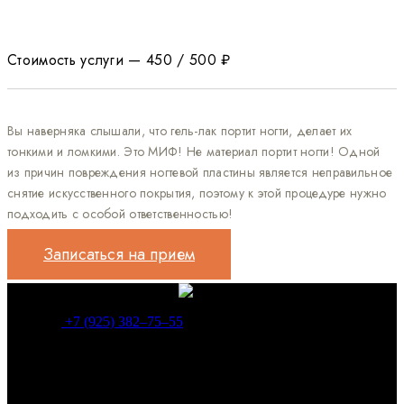
Стоимость услуги — 450 / 500 ₽
Вы наверняка слышали, что гель-лак портит ногти, делает их
тонкими и ломкими. Это МИФ! Не материал портит ногти! Одной
из причин повреждения ногтевой пластины является неправильное
снятие искусственного покрытия, поэтому к этой процедуре нужно
подходить с особой ответственностью!
Записаться на прием
+7 (925) 382‒75‒55
Каждый день мы работаем, чтобы быть для вас лучше, лучше
во всем: качество, сервис, профессионализм, атмосфера. Мы
хотим стать для наших гостей местом, в которое приятно
возвращаться, где царит мир красоты, здоровья и отличного