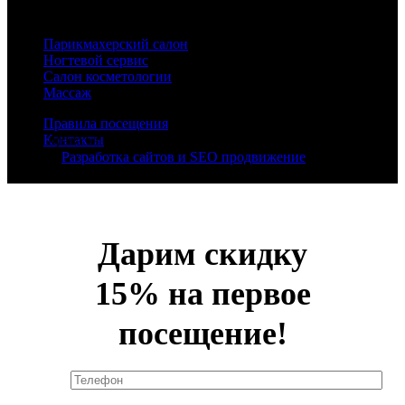
настроения!
Парикмахерский салон
Ногтевой сервис
Салон косметологии
Массаж
Правила посещения
Контакты
© Все права защищены - 2026 - Duran Studio - салон красоты в
Москве.
Разработка сайтов и SEO продвижение
- Sitorium
Дарим скидку
15% на первое
посещение!