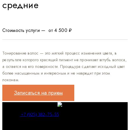
cредние
Стоимость услуги — от 4 500 ₽
Тонирование волос — это мягкий процесс изменения цвета, в
результате которого красящий пигмент не проникает вглубь волоса,
а остается на его поверхности. Процедура сделает исходный цвет
более насыщенным и интересным и не навредит при этом
локонам.
Записаться на прием
+7 (925) 382‒75‒55
Каждый день мы работаем, чтобы быть для вас лучше, лучше
во всем: качество, сервис, профессионализм, атмосфера. Мы