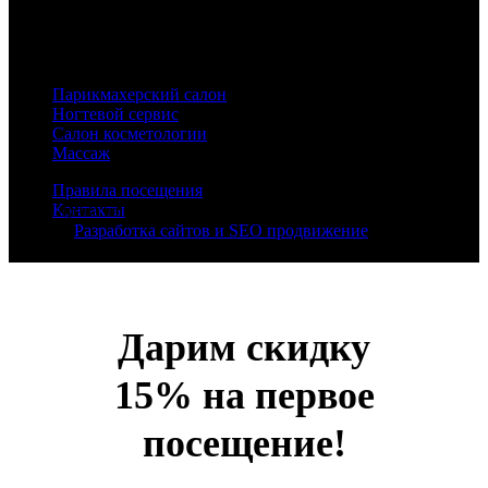
хотим стать для наших гостей местом, в которое приятно
возвращаться, где царит мир красоты, здоровья и отличного
настроения!
Парикмахерский салон
Ногтевой сервис
Салон косметологии
Массаж
Правила посещения
Контакты
© Все права защищены - 2026 - Duran Studio - салон красоты в
Москве.
Разработка сайтов и SEO продвижение
- Sitorium
Дарим скидку
15% на первое
посещение!