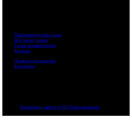
Каждый день мы работаем, чтобы быть для вас лучше, лучше
во всем: качество, сервис, профессионализм, атмосфера. Мы
хотим стать для наших гостей местом, в которое приятно
возвращаться, где царит мир красоты, здоровья и отличного
настроения!
Парикмахерский салон
Ногтевой сервис
Салон косметологии
Массаж
Правила посещения
Контакты
© Все права защищены - 2026 - Duran Studio - салон красоты в
Москве.
Разработка сайтов и SEO продвижение
- Sitorium